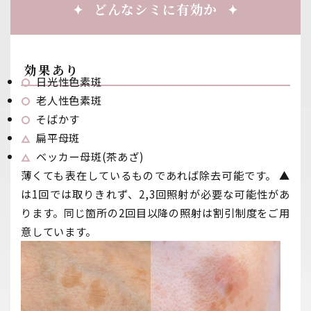
どんなシミに有効か
効果あり
日光性色素斑
老人性色素斑
そばかす
扁平母斑
ベッカー母斑(茶あざ)
薄くても表在しているものであれば除去可能です。 ▲
は1回では取りきれず、2,3回照射が必要な可能性があ
ります。同じ箇所の2回目以降の照射は割引制度をご用
意しています。