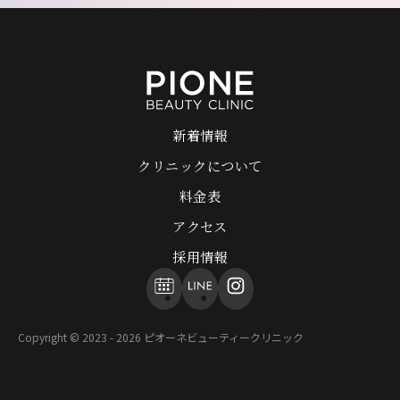
新
着
情
報
ク
リ
ニ
ッ
ク
に
つ
い
て
料
金
表
ア
ク
セ
ス
採
用
情
報
Copyright © 2023 - 2026 ピオーネビューティークリニック