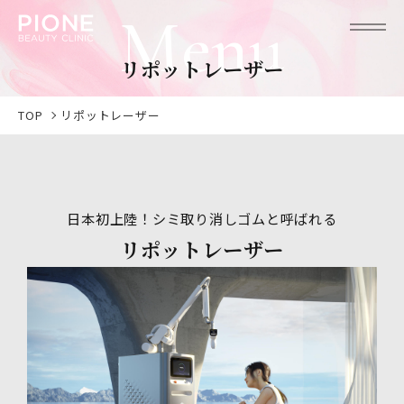
Menu
リ
ポ
ッ
ト
レ
ー
ザ
ー
TOP
リポットレーザー
日本初上陸！シミ取り消しゴムと呼ばれる
リポットレーザー