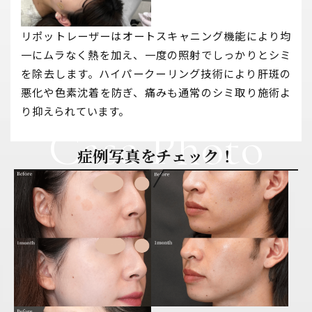
リポットレーザーはオートスキャニング機能により均
一にムラなく熱を加え、一度の照射でしっかりとシミ
を除去します。ハイパークーリング技術により肝斑の
悪化や色素沈着を防ぎ、痛みも通常のシミ取り施術よ
り抑えられています。
Case Photo
症例写真をチェック！