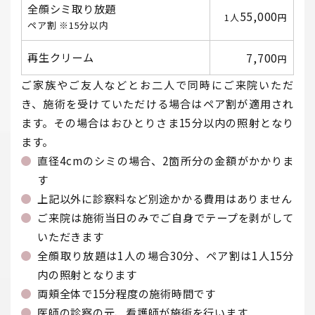
全顔シミ取り放題
55,000
1人
円
ペア割 ※15分以内
再生クリーム
7,700
円
ご家族やご友人などとお二人で同時にご来院いただ
き、施術を受けていただける場合はペア割が適用され
ます。その場合はおひとりさま15分以内の照射となり
ます。
直径4cmのシミの場合、2箇所分の金額がかかりま
す
上記以外に診察料など別途かかる費用はありません
ご来院は施術当日のみでご自身でテープを剥がして
いただきます
全顔取り放題は1人の場合30分、ペア割は1人15分
内の照射となります
両頬全体で15分程度の施術時間です
医師の診察の元、看護師が施術を行います