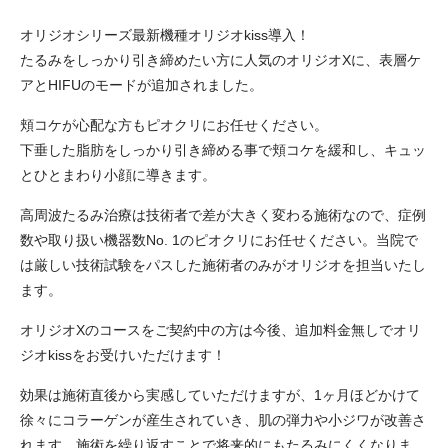
オリジオシリーズ最新機種オリジオkiss導入！
たるみをしっかり引き締めたい方に人気のオリジオXに、表層ケ
アとHIFUのモードが追加されました。
頬コケが心配な方もピオクリにお任せください。
下垂した脂肪をしっかり引き締める事で頬コケを緩和し、キュッ
とひとまわり小顔に導きます。
高周波たるみ治療は技術者で差が大きく変わる施術なので、症例
数や取り扱い機器数No. 1のピオクリにお任せください。当院で
は厳しい技術試験をパスした施術者のみがオリジオを担当いたし
ます。
オリジオXのコースをご契約中の方は今後、追加料金無しでオリ
ジオkissをお受けいただけます！
効果は施術直後から実感していただけますが、1ヶ月ほどかけて
徐々にコラーゲンが産生されていき、肌の弾力や小ジワが改善さ
れます。施術を繰り返すことで将来的にもたるみにくくなりま